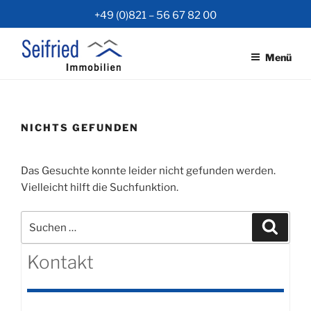
Zum
+49 (0)821 – 56 67 82 00
Inhalt
springen
Menü
NICHTS GEFUNDEN
Das Gesuchte konnte leider nicht gefunden werden.
Vielleicht hilft die Suchfunktion.
Suchen
Suche
nach:
Kontakt