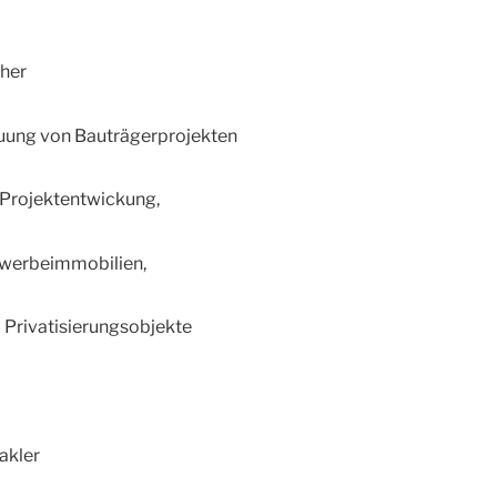
cher
uung von Bauträgerprojekten
r Projektentwickung,
ewerbeimmobilien,
 Privatisierungsobjekte
akler