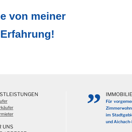
ie von meiner
 Erfahrung!
NSTLEISTUNGEN
IMMOBILI
ufer
Für vorgemer
rkäufer
Zimmerwohnun
rmieter
im Stadtgebi
und Aichach-
R UNS