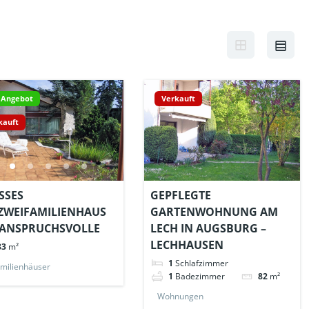
 Angebot
Verkauft
kauft
SES E
GEPFLEGTE
WEIFAMILIENHAUS F
GARTENWOHNUNG AM
ANSPRUCHSVOLLE
LECH IN AUGSBURG –
LECHHAUSEN
83
m²
1
Schlafzimmer
amilienhäuser
1
Badezimmer
82
m²
Wohnungen