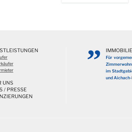
NSTLEISTUNGEN
IMMOBILI
ufer
Für vorgemer
rkäufer
Zimmerwohnun
rmieter
im Stadtgebi
und Aichach-
R UNS
S
/
PRESSE
ANZIERUNGEN