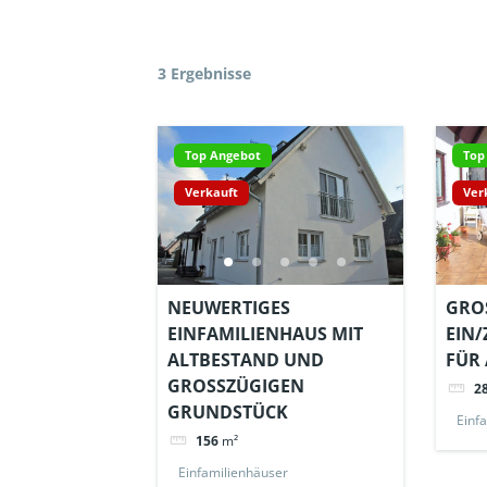
3 Ergebnisse
Top Angebot
Top
Verkauft
Ver
NEUWERTIGES
GROS
EINFAMILIENHAUS MIT
IN/Z
ALTBESTAND UND
ÜR 
GROSSZÜGIGEN G
2
RUNDSTÜCK
Einf
156
m²
Einfamilienhäuser