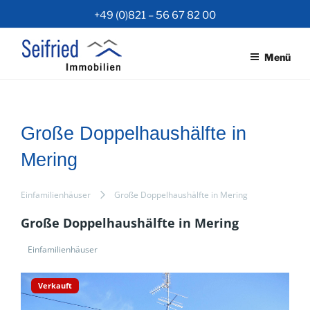
Zum
+49 (0)821 – 56 67 82 00
Inhalt
springen
Menü
Große Doppelhaushälfte in
Mering
Einfamilienhäuser
Große Doppelhaushälfte in Mering
Große Doppelhaushälfte in Mering
Einfamilienhäuser
Verkauft