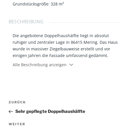
Grundstücksgröße
:
328
m²
BESCHREIBUNG
Die angebotene Doppelhaushälfte liegt in absolut
ruhiger und zentraler Lage in 86415 Mering. Das Haus
wurde in massiver Ziegelbauweise erstellt und vor
einigen Jahren die Fassade umfassend gedämmt.
Alle Beschreibung anzeigen
Die Doppelhaushälfte verfügt über fünf Zimmer im EG,
OG und DG. Das Dachgeschoss wurde nachträglich
ausgebaut und verfügt über einen großen Wohnraum
und ein Duschbad mit Fenster. Im Haus sind ein Gäste
WC im EG, ein Bad mit Dusche und Wanne im OG und
Beitragsnavigation
ein Duschbad im DG vorhanden.
Vorheriger
ZURÜCK
Beitrag
Sehr gepflegte Doppelhaushälfte
Ein großer Kellerraum verfügt über ein
Tageslichtfenster und Heizkörper und ist somit
Nächster
WEITER
hervorragend für einen Hobby- oder Fitnessraum etc.