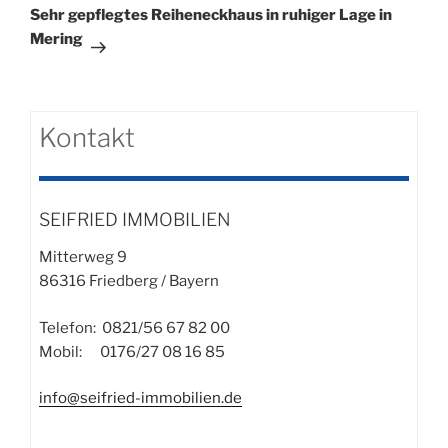
Beitrag
Sehr gepflegtes Reiheneckhaus in ruhiger Lage in
geeignet. Der Garten ist schön eingewachsen und so
Mering
gut wie nicht einsehbar. Im OG befindet sich ein großer
Balkon, im EG eine Südterrasse, welche teilweise
überdacht ist und mit einer Markise ausgestattet
wurde.
Kontakt
SEIFRIED IMMOBILIEN
Mitterweg 9
86316 Friedberg / Bayern
Telefon: 0821/56 67 82 00
Mobil: 0176/27 08 16 85
info@seifried-immobilien.de