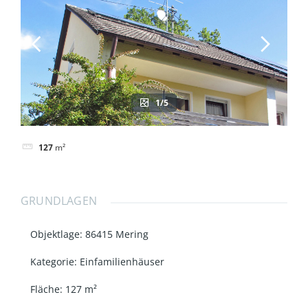
1/5
127
m²
GRUNDLAGEN
Objektlage
:
86415 Mering
Kategorie
:
Einfamilienhäuser
Fläche
:
127
m²